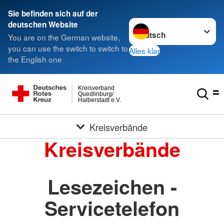
Sie befinden sich auf der
Sprache wechseln zu
deutschen Website
You are on the German website,
you can use the switch to switch to
Alles klar
the English one
Kreisverband
Quedlinburg/
Halberstadt e.V.
Kreisverbände
Kreisverbände
Lesezeichen -
Servicetelefon