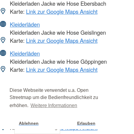
Kleiderladen Jacke wie Hose Ebersbach
Karte:
Link zur Google Maps Ansicht
Kleiderläden
Kleiderladen Jacke wie Hose Geislingen
Karte:
Link zur Google Maps Ansicht
Kleiderläden
Kleiderladen Jacke wie Hose Göppingen
Karte:
Link zur Google Maps Ansicht
Ortsvereine
Ortsverein Eislingen
Diese Webseite verwendet u.a. Open
Karte:
Link zur Google Maps Ansicht
Streetmap um die Bedienfreundlichkeit zu
erhöhen.
Weitere Informationen
Ortsvereine
Ortsverein Geislingen
Ablehnen
Erlauben
Karte:
Link zur Google Maps Ansicht
Cookie Einstellung