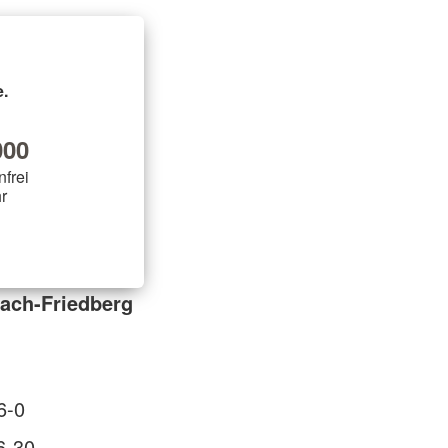
.
00
nfrei
r
ach-Friedberg
6-0
6-30