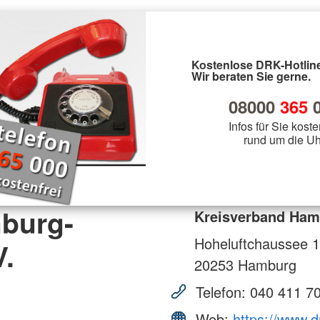
Kostenlose DRK-Hotline
Wir beraten Sie gerne.
08000
365
0
Infos für Sie koste
rund um die Uh
burg-
Kreisverband Hamb
Hoheluftchaussee 
V.
20253
Hamburg
Telefon:
040 411 7
Web:
https://www.d