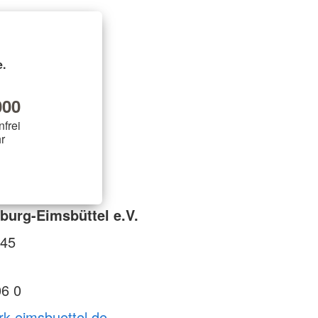
.
00
nfrei
r
urg-Eimsbüttel e.V.
145
06 0
rk-eimsbuettel.de