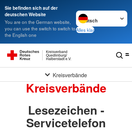
Sie befinden sich auf der
Sprache wechseln zu
deutschen Website
You are on the German website,
you can use the switch to switch to
Alles klar
the English one
Kreisverband
Quedlinburg/
Halberstadt e.V.
Kreisverbände
Kreisverbände
Lesezeichen -
Servicetelefon