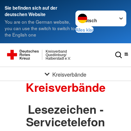
Sie befinden sich auf der
Sprache wechseln zu
deutschen Website
You are on the German website,
you can use the switch to switch to
Alles klar
the English one
Kreisverband
Quedlinburg/
Halberstadt e.V.
Kreisverbände
Kreisverbände
Lesezeichen -
Servicetelefon