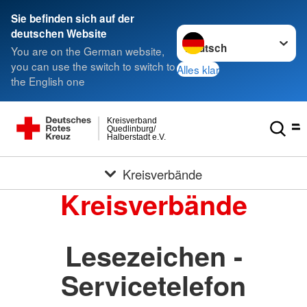
Sie befinden sich auf der
Sprache wechseln zu
deutschen Website
You are on the German website,
you can use the switch to switch to
Alles klar
the English one
Kreisverband
Quedlinburg/
Halberstadt e.V.
Kreisverbände
Kreisverbände
Lesezeichen -
Servicetelefon