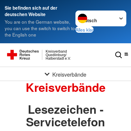
Sie befinden sich auf der
Sprache wechseln zu
deutschen Website
You are on the German website,
you can use the switch to switch to
Alles klar
the English one
Kreisverband
Quedlinburg/
Halberstadt e.V.
Kreisverbände
Kreisverbände
Lesezeichen -
Servicetelefon