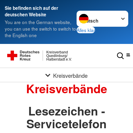
Sie befinden sich auf der
Sprache wechseln zu
deutschen Website
You are on the German website,
you can use the switch to switch to
Alles klar
the English one
Kreisverband
Quedlinburg/
Halberstadt e.V.
Kreisverbände
Kreisverbände
Lesezeichen -
Servicetelefon