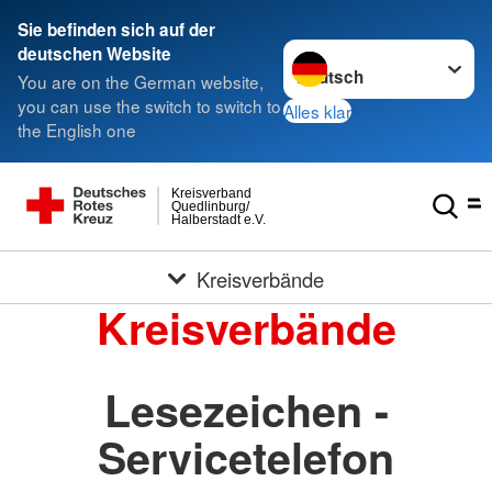
Sie befinden sich auf der
Sprache wechseln zu
deutschen Website
You are on the German website,
you can use the switch to switch to
Alles klar
the English one
Kreisverband
Quedlinburg/
Halberstadt e.V.
Kreisverbände
Kreisverbände
Lesezeichen -
Servicetelefon