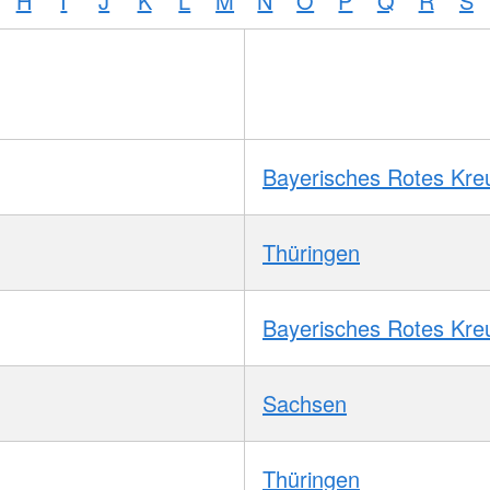
H
I
J
K
L
M
N
O
P
Q
R
S
Bayerisches Rotes Kre
Thüringen
Bayerisches Rotes Kre
Sachsen
Thüringen