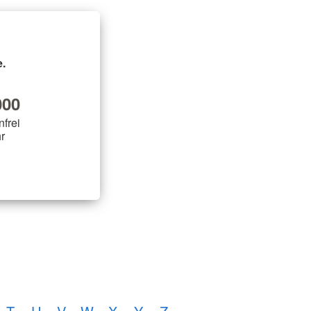
.
00
nfrei
r