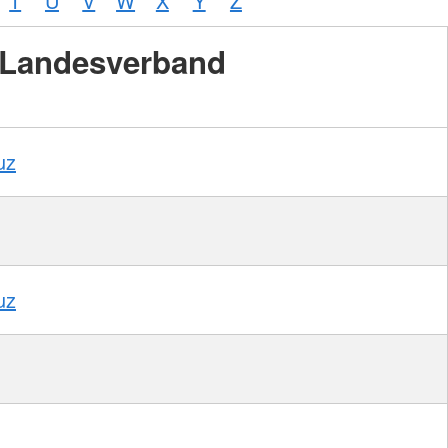
T
U
V
W
X
Y
Z
Landesverband
Foto:
A.
Zelck /
DRKS,
Karte:
©…
uz
uz