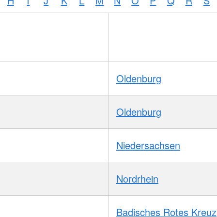
H
I
J
K
L
M
N
O
P
Q
R
S
Oldenburg
Oldenburg
Niedersachsen
Nordrhein
Badisches Rotes Kreuz