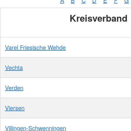
A
B
C
D
E
F
G
Kreisverband
Varel Friesische Wehde
Vechta
Verden
Viersen
Villingen-Schwenningen