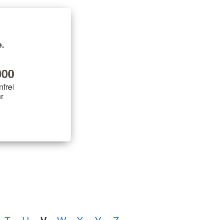
.
00
nfrei
r