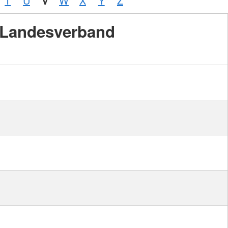
T
U
V
W
X
Y
Z
Landesverband
Foto:
A.
Zelck /
DRKS,
Karte:
©…