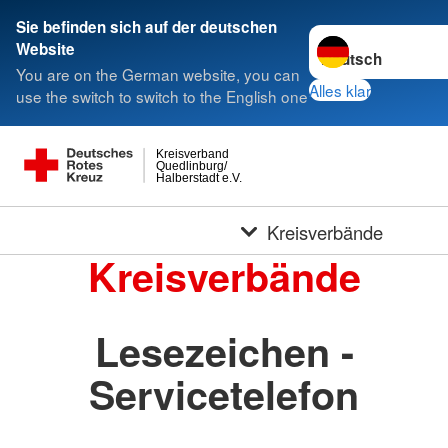
Sie befinden sich auf der deutschen
Sprache wechseln 
Website
You are on the German website, you can
Alles klar
use the switch to switch to the English one
Kreisverband
Quedlinburg/
Halberstadt e.V.
Kreisverbände
Kreisverbände
Lesezeichen -
Servicetelefon