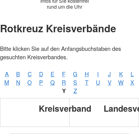
Infos für Sie kostenfrei
rund um die Uhr
Rotkreuz Kreisverbände
Foto:
Bitte klicken Sie auf den Anfangsbuchstaben des
A.
Zelck /
gesuchten Kreisverbandes.
DRKS,
Karte:
©…
A
B
C
D
E
F
G
H
I
J
K
L
Foto:
A.
M
N
O
P
Q
R
S
T
U
V
W
X
Zelck /
DRK-
Y
Z
Service
GmbH
Kreisverband
Landesv