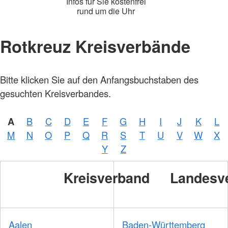
Infos für Sie kostenfrei
rund um die Uhr
Rotkreuz Kreisverbände
Foto:
Bitte klicken Sie auf den Anfangsbuchstaben des
A.
Zelck /
gesuchten Kreisverbandes.
DRKS,
Karte:
©…
A
B
C
D
E
F
G
H
I
J
K
L
Foto:
A.
M
N
O
P
Q
R
S
T
U
V
W
X
Zelck /
DRK-
Y
Z
Service
GmbH
Kreisverband
Landesv
Aalen
Baden-Württemberg