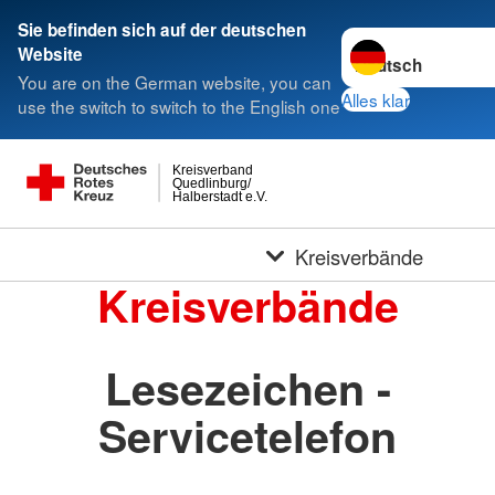
Sie befinden sich auf der deutschen
Sprache wechseln 
Website
You are on the German website, you can
Alles klar
use the switch to switch to the English one
Kreisverband
Quedlinburg/
Halberstadt e.V.
Kreisverbände
Kreisverbände
Lesezeichen -
Servicetelefon