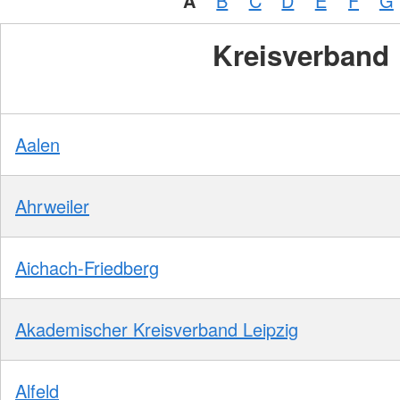
A
B
C
D
E
F
G
Kreisverband
Aalen
Ahrweiler
Aichach-Friedberg
Akademischer Kreisverband Leipzig
Alfeld