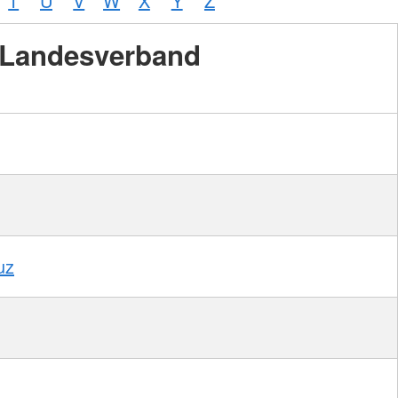
T
U
V
W
X
Y
Z
Landesverband
Foto:
A.
Zelck /
DRKS,
Karte:
©…
uz