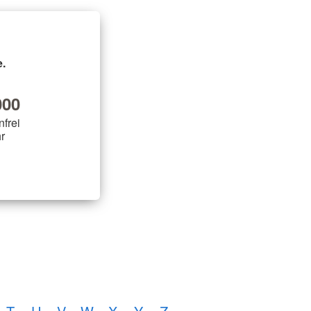
.
00
nfrei
r