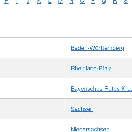
H
I
J
K
L
M
N
O
P
Q
R
S
Baden-Württemberg
Rheinland-Pfalz
Bayerisches Rotes Kre
Sachsen
Niedersachsen