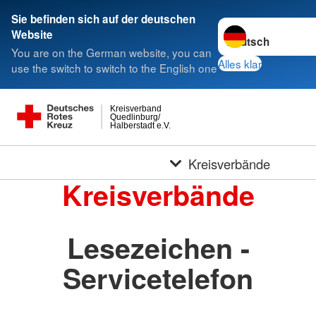
Sie befinden sich auf der deutschen
Sprache wechseln 
Website
You are on the German website, you can
Alles klar
use the switch to switch to the English one
Kreisverband
Quedlinburg/
Halberstadt e.V.
Kreisverbände
Kreisverbände
Lesezeichen -
Servicetelefon