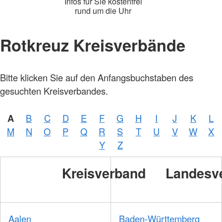
Infos für Sie kostenfrei
rund um die Uhr
Rotkreuz Kreisverbände
Foto:
Bitte klicken Sie auf den Anfangsbuchstaben des
A.
Zelck /
gesuchten Kreisverbandes.
DRKS,
Karte:
©…
A
B
C
D
E
F
G
H
I
J
K
L
Foto:
A.
M
N
O
P
Q
R
S
T
U
V
W
X
Zelck /
DRK-
Y
Z
Service
GmbH
Kreisverband
Landesv
Aalen
Baden-Württemberg