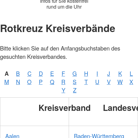
Infos für Sie kostenfrei
rund um die Uhr
Rotkreuz Kreisverbände
Foto:
Bitte klicken Sie auf den Anfangsbuchstaben des
A.
Zelck /
gesuchten Kreisverbandes.
DRKS,
Karte:
©…
A
B
C
D
E
F
G
H
I
J
K
L
Foto:
A.
M
N
O
P
Q
R
S
T
U
V
W
X
Zelck /
DRK-
Y
Z
Service
GmbH
Kreisverband
Landesv
Aalen
Baden-Württemberg