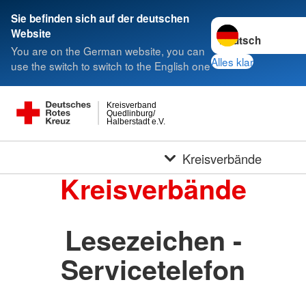
Sie befinden sich auf der deutschen
Sprache wechseln 
Website
You are on the German website, you can
Alles klar
use the switch to switch to the English one
Kreisverband
Quedlinburg/
Halberstadt e.V.
Kreisverbände
Kreisverbände
Lesezeichen -
Servicetelefon