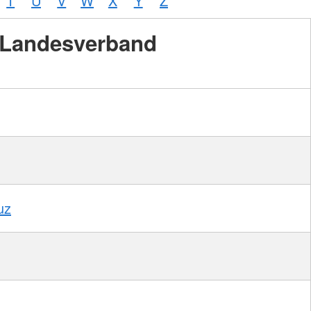
T
U
V
W
X
Y
Z
Landesverband
Foto:
A.
Zelck /
DRKS,
Karte:
©…
uz