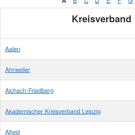
A
B
C
D
E
F
G
Kreisverband
Aalen
Ahrweiler
Aichach-Friedberg
Akademischer Kreisverband Leipzig
Alfeld