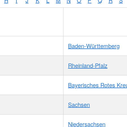
H
I
J
K
L
M
N
O
P
Q
R
S
Baden-Württemberg
Rheinland-Pfalz
Bayerisches Rotes Kre
Sachsen
Niedersachsen