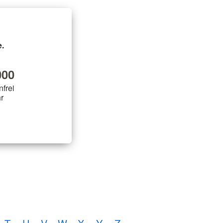
.
00
nfrei
r