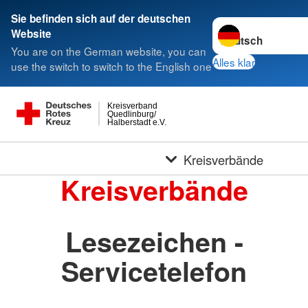
Sie befinden sich auf der deutschen
Sprache wechseln 
Website
You are on the German website, you can
Alles klar
use the switch to switch to the English one
Kreisverband
Quedlinburg/
Halberstadt e.V.
Kreisverbände
Kreisverbände
Lesezeichen -
Servicetelefon