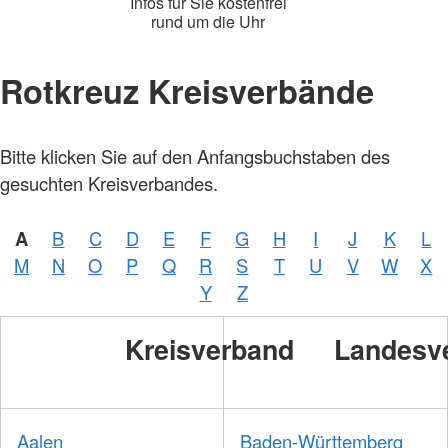
Infos für Sie kostenfrei
rund um die Uhr
Rotkreuz Kreisverbände
Foto:
Bitte klicken Sie auf den Anfangsbuchstaben des
A.
Zelck /
gesuchten Kreisverbandes.
DRKS,
Karte:
©…
A
B
C
D
E
F
G
H
I
J
K
L
Foto:
A.
M
N
O
P
Q
R
S
T
U
V
W
X
Zelck /
DRK-
Y
Z
Service
GmbH
Kreisverband
Landesv
Aalen
Baden-Württemberg