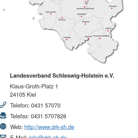
Landesverband Schleswig-Holstein e.V.
Klaus-Groth-Platz 1
24105
Kiel
Telefon:
0431 57070
Telefax:
0431 5707828
Web:
http://www.drk-sh.de
E-Mail:
info@drk-sh.de