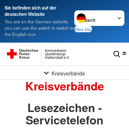
Sie befinden sich auf der
Sprache wechseln zu
deutschen Website
You are on the German website,
you can use the switch to switch to
Alles klar
the English one
Kreisverband
Quedlinburg/
Halberstadt e.V.
Kreisverbände
Kreisverbände
Lesezeichen -
Servicetelefon