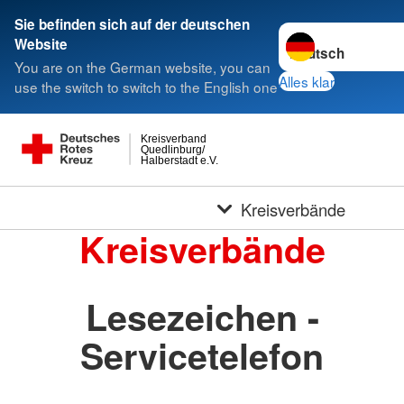
Sie befinden sich auf der deutschen
Sprache wechseln 
Website
You are on the German website, you can
Alles klar
use the switch to switch to the English one
Kreisverband
Quedlinburg/
Halberstadt e.V.
Kreisverbände
Kreisverbände
Lesezeichen -
Servicetelefon