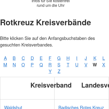
Infos für Sie kostenfrei
rund um die Uhr
Rotkreuz Kreisverbände
Foto:
Bitte klicken Sie auf den Anfangsbuchstaben des
A.
Zelck /
gesuchten Kreisverbandes.
DRKS,
Karte:
©…
A
B
C
D
E
F
G
H
I
J
K
L
Foto:
A.
M
N
O
P
Q
R
S
T
U
V
W
X
Zelck /
DRK-
Y
Z
Service
GmbH
Kreisverband
Landesv
Waldshut
Badisches Rotes Kreuz