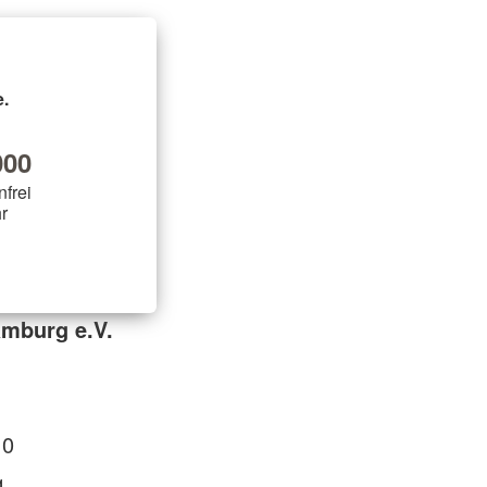
.
00
nfrei
r
mburg e.V.
 0
1