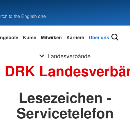
tch to the English one
ngebote
Kurse
Mitwirken
Karriere
Über uns
Landesverbände
e DRK Landesverbä
Lesezeichen -
Servicetelefon