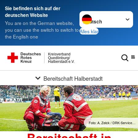
Sie befinden sich auf der
Sprache wechseln zu
deutschen Website
You are on the German website,
you can use the switch to switch to
Alles klar
the English one
Kreisverband
Quedlinburg/
Halberstadt e.V.
Bereitschaft Halberstadt
Foto: A. Zelck / DRK-Service…
Bereitschaft in