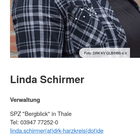
Foto: DRK KV QLB/HBS e.V.
Linda Schirmer
Verwaltung
SPZ "Bergblick" in Thale
Tel: 03947 77252-0
linda.schirmer(at)drk-harzkreis(dot)de