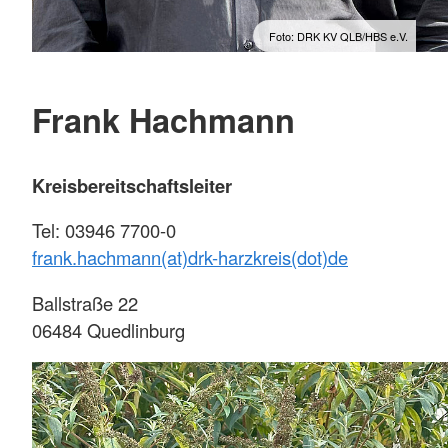
Foto: DRK KV QLB/HBS e.V.
Frank Hachmann
Kreisbereitschaftsleiter
Tel: 03946 7700-0
frank.hachmann(at)drk-harzkreis(dot)de
Ballstraße 22
06484 Quedlinburg