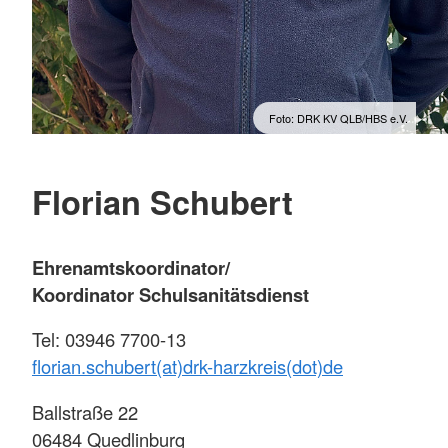
Foto: DRK KV QLB/HBS e.V.
Florian Schubert
Ehrenamtskoordinator/
Koordinator Schulsanitätsdienst
Tel: 03946 7700-13
florian.schubert(at)drk-harzkreis(dot)de
Ballstraße 22
06484 Quedlinburg