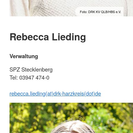
Foto: DRK KV QLB/HBS e.V.
Rebecca Lieding
Verwaltung
SPZ Stecklenberg
Tel: 03947 474-0
rebecca.lieding(at)drk-harzkreis(dot)de