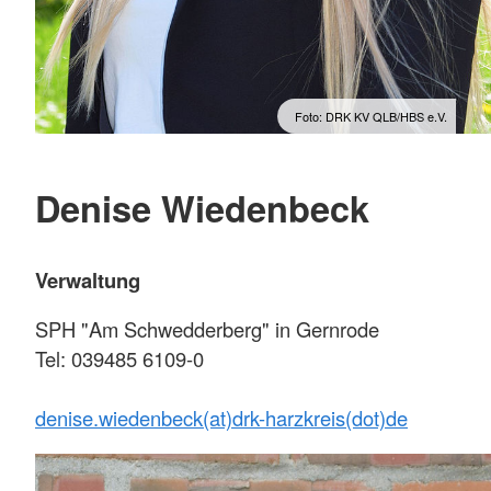
Foto: DRK KV QLB/HBS e.V.
Denise Wiedenbeck
Verwaltung
SPH "Am Schwedderberg" in Gernrode
Tel: 039485 6109-0
denise.wiedenbeck(at)drk-harzkreis(dot)de