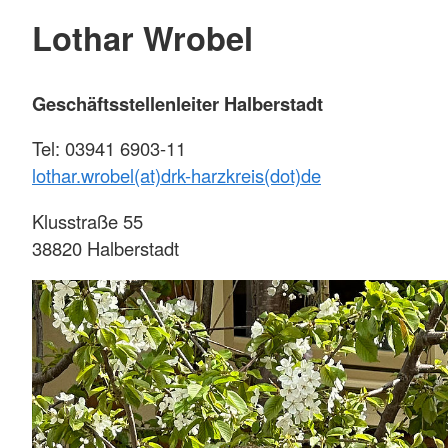
Lothar Wrobel
Geschäftsstellenleiter Halberstadt
Tel: 03941 6903-11
lothar.wrobel(at)drk-harzkreis(dot)de
Klusstraße 55
38820 Halberstadt