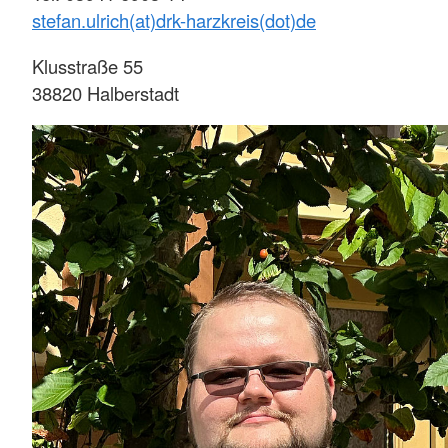
stefan.ulrich(at)drk-harzkreis(dot)de
Klusstraße 55
38820 Halberstadt