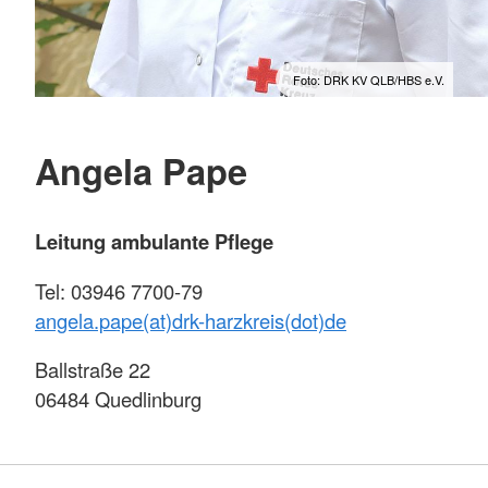
Foto: DRK KV QLB/HBS e.V.
Angela Pape
Leitung ambulante Pflege
Tel: 03946 7700-79
angela.pape(at)drk-harzkreis(dot)de
Ballstraße 22
06484 Quedlinburg