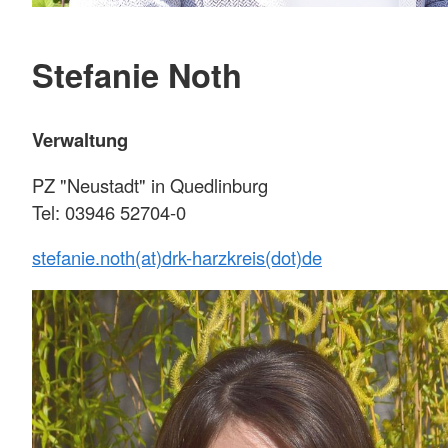
Stefanie Noth
Verwaltung
PZ "Neustadt" in Quedlinburg
Tel: 03946 52704-0
stefanie.noth(at)drk-harzkreis(dot)de