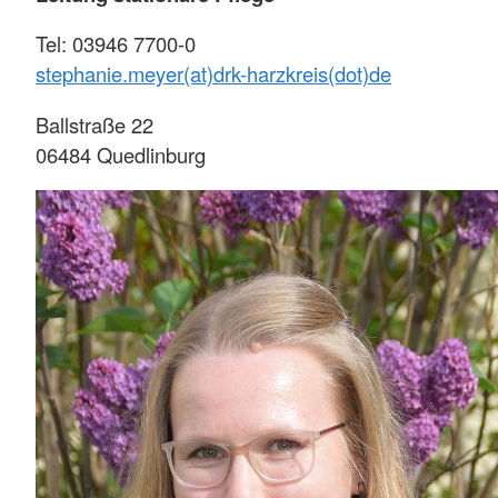
Tel: 03946 7700-0
stephanie.meyer(at)drk-harzkreis(dot)de
Ballstraße 22
06484 Quedlinburg