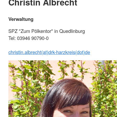
Christin Albrecht
Verwaltung
SPZ "Zum Pölkentor" in Quedlinburg
Tel: 03946 90790-0
christin.albrecht(at)drk-harzkreis(dot)de