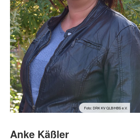
Foto: DRK KV QLB/HBS e.V.
Anke Käßler