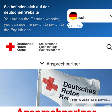
Sie befinden sich auf der
Sprache wechseln zu
deutschen Website
You are on the German website,
you can use the switch to switch to
Alles klar
the English one
Kreisverband
Quedlinburg/
Halberstadt e.V.
Ansprechpartner
Foto: A. Zelck / DRK-Service…
Ansprechpartner