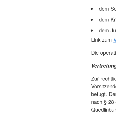
dem Sc
dem Kr
dem Jus
Link zum
V
Die operat
Vertretun
Zur rechtl
Vorsitzend
befugt. De
nach § 28
Quedlinbur