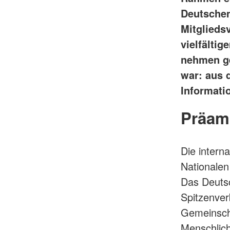
Deutschen
Mitglieds
vielfälti
nehmen ge
war: aus 
Informatio
Präam
Die intern
Nationalen
Das Deutsc
Spitzenver
Gemeinscha
Menschlichk