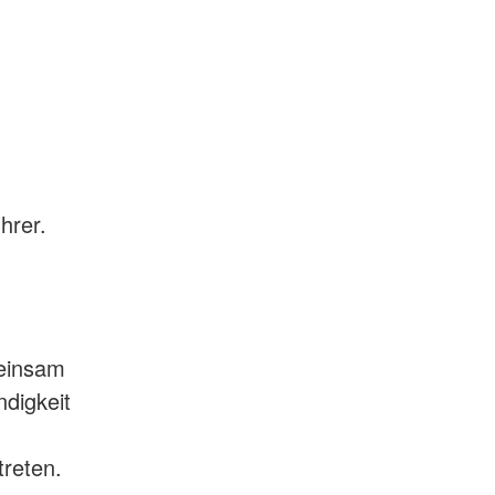
hrer.
meinsam
ndigkeit
treten.