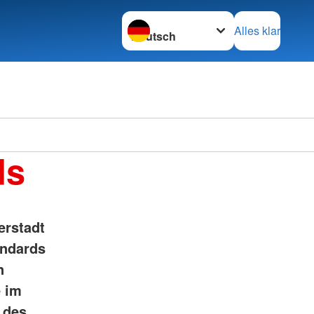
Sprache wechseln zu
Alles klar
ds
erstadt
andards
n
e im
 des