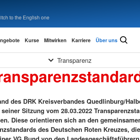
tch to the English one
ngebote
Kurse
Mitwirken
Karriere
Über uns
Transparenz
ransparenzstandar
and des DRK Kreisverbandes Quedlinburg/Halb
in seiner Sitzung vom 28.03.2022 Transparenzst
en. Diese orientieren sich an den gemeinsame
nzstandards des Deutschen Roten Kreuzes, di
ner VG Bund von den Landesgeschäftsführern