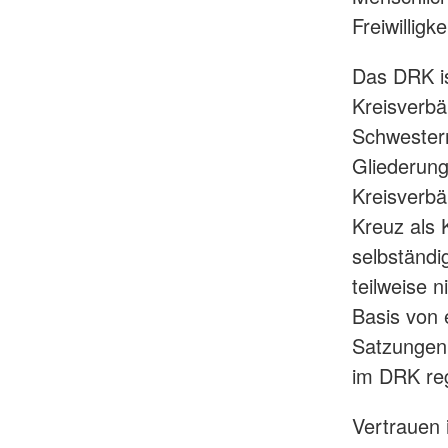
Freiwilligk
Das DRK is
Kreisverbä
Schwestern
Gliederun
Kreisverbä
Kreuz als 
selbständi
teilweise 
Basis von 
Satzungen,
im DRK re
Vertrauen 