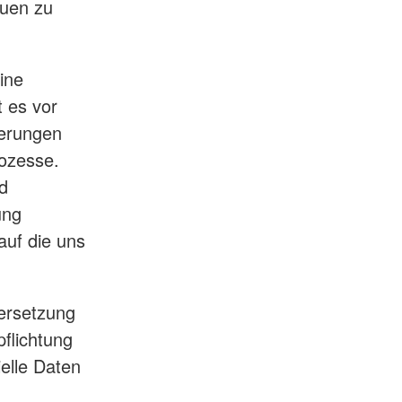
auen zu
ine
t es vor
derungen
rozesse.
d
ung
auf die uns
dersetzung
pflichtung
ielle Daten