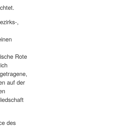
ichtet.
ezirks-,
einen
rische Rote
ich
ngetragene,
en auf der
en
iedschaft
rce des