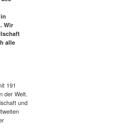
in
. Wir
lschaft
h alle
it 191
n der Welt.
lschaft und
ltweiten
er