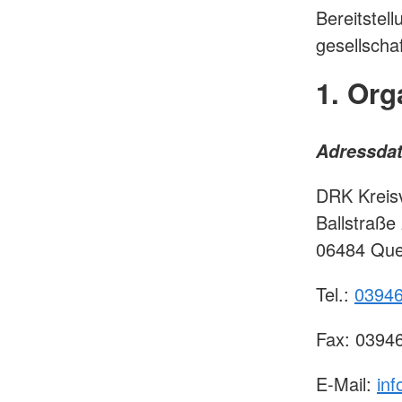
Bereitstell
gesellscha
1. Org
Adressda
DRK Kreisv
Ballstraße
06484 Que
Tel.:
03946
Fax: 0394
E-Mail:
inf