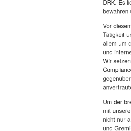
DRK. Es li
bewahren u
Vor diesem
Tätigkeit u
allem um d
und intern
Wir setzen
Compliance
gegenüber 
anvertrau
Um der bre
mit unsere
nicht nur a
und Gremie