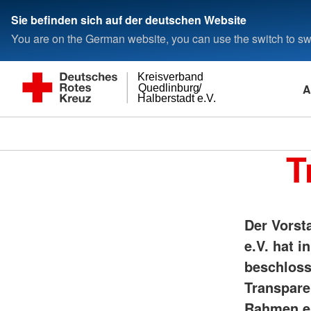
Sie befinden sich auf der deutschen Website
You are on the German website, you can use the switch to swi
Kreisverband
A
Quedlinburg/
Halberstadt e.V.
T
Der Vorst
e.V. hat 
beschloss
Transpare
Rahmen ei