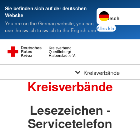
Sie befinden sich auf der deutschen
Sprache wechseln 
Website
You are on the German website, you can
Alles klar
use the switch to switch to the English one
Kreisverband
Quedlinburg/
Halberstadt e.V.
Kreisverbände
Kreisverbände
Lesezeichen -
Servicetelefon