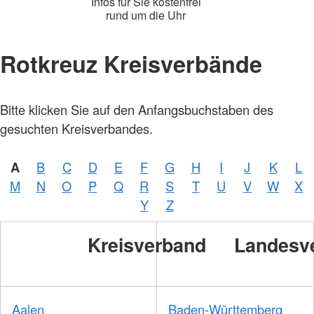
Infos für Sie kostenfrei
rund um die Uhr
Rotkreuz Kreisverbände
Foto:
Bitte klicken Sie auf den Anfangsbuchstaben des
A.
Zelck /
gesuchten Kreisverbandes.
DRKS,
Karte:
©…
A
B
C
D
E
F
G
H
I
J
K
L
Foto:
A.
M
N
O
P
Q
R
S
T
U
V
W
X
Zelck /
DRK-
Y
Z
Service
GmbH
Kreisverband
Landesv
Aalen
Baden-Württemberg