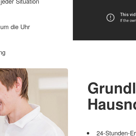
jeder Situation
 um die Uhr
ng
Grundl
Hausno
24-Stunden-Err