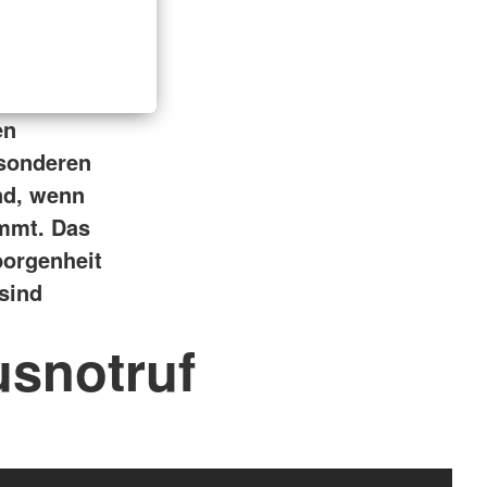
en
esonderen
nd, wenn
ommt.
Das
borgenheit
 sind
usnotruf