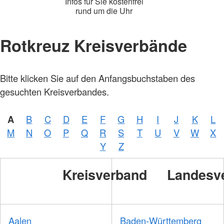
Infos für Sie kostenfrei
rund um die Uhr
Rotkreuz Kreisverbände
Foto:
Bitte klicken Sie auf den Anfangsbuchstaben des
A.
Zelck /
gesuchten Kreisverbandes.
DRKS,
Karte:
©…
A
B
C
D
E
F
G
H
I
J
K
L
Foto:
A.
M
N
O
P
Q
R
S
T
U
V
W
X
Zelck /
DRK-
Y
Z
Service
GmbH
Kreisverband
Landesv
Aalen
Baden-Württemberg