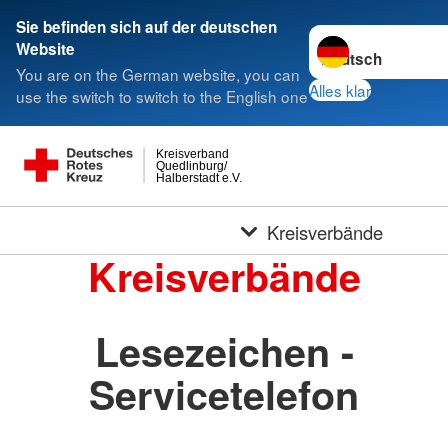
Sie befinden sich auf der deutschen
Sprache wechseln 
Website
You are on the German website, you can
Alles klar
use the switch to switch to the English one
Kreisverband
Quedlinburg/
Halberstadt e.V.
Kreisverbände
Kreisverbände
Lesezeichen -
Servicetelefon