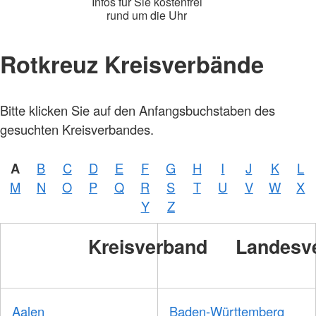
Infos für Sie kostenfrei
rund um die Uhr
Rotkreuz Kreisverbände
Foto:
Bitte klicken Sie auf den Anfangsbuchstaben des
A.
Zelck /
gesuchten Kreisverbandes.
DRKS,
Karte:
©…
A
B
C
D
E
F
G
H
I
J
K
L
Foto:
A.
M
N
O
P
Q
R
S
T
U
V
W
X
Zelck /
DRK-
Y
Z
Service
GmbH
Kreisverband
Landesv
Aalen
Baden-Württemberg