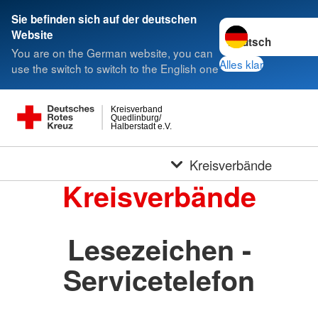
Sie befinden sich auf der deutschen
Sprache wechseln 
Website
You are on the German website, you can
Alles klar
use the switch to switch to the English one
Kreisverband
Quedlinburg/
Halberstadt e.V.
Kreisverbände
Kreisverbände
Lesezeichen -
Servicetelefon